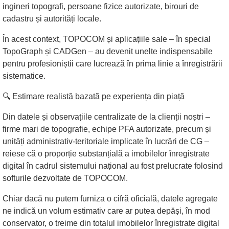
ingineri topografi, persoane fizice autorizate, birouri de
cadastru și autorități locale.
În acest context, TOPOCOM și aplicațiile sale – în special
TopoGraph și CADGen – au devenit unelte indispensabile
pentru profesioniștii care lucrează în prima linie a înregistrării
sistematice.
🔍 Estimare realistă bazată pe experiența din piață
Din datele și observațiile centralizate de la clienții noștri –
firme mari de topografie, echipe PFA autorizate, precum și
unități administrativ-teritoriale implicate în lucrări de CG –
reiese că o proporție substanțială a imobilelor înregistrate
digital în cadrul sistemului național au fost prelucrate folosind
softurile dezvoltate de TOPOCOM.
Chiar dacă nu putem furniza o cifră oficială, datele agregate
ne indică un volum estimativ care ar putea depăși, în mod
conservator, o treime din totalul imobilelor înregistrate digital