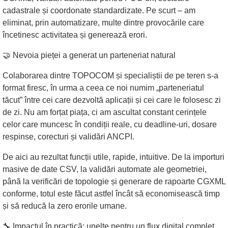
cadastrale și coordonate standardizate. Pe scurt – am
eliminat, prin automatizare, multe dintre provocările care
încetinesc activitatea și generează erori.
🤝 Nevoia pieței a generat un parteneriat natural
Colaborarea dintre TOPOCOM și specialiștii de pe teren s-a
format firesc, în urma a ceea ce noi numim „parteneriatul
tăcut” între cei care dezvoltă aplicații și cei care le folosesc zi
de zi. Nu am forțat piața, ci am ascultat constant cerințele
celor care muncesc în condiții reale, cu deadline-uri, dosare
respinse, corecturi și validări ANCPI.
De aici au rezultat funcții utile, rapide, intuitive. De la importuri
masive de date CSV, la validări automate ale geometriei,
până la verificări de topologie și generare de rapoarte CGXML
conforme, totul este făcut astfel încât să economisească timp
și să reducă la zero erorile umane.
🔧 Impactul în practică: unelte pentru un flux digital complet