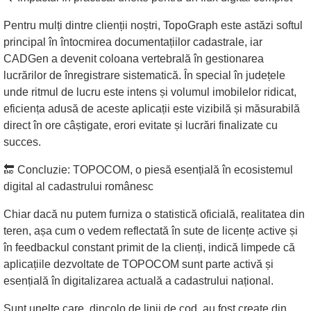
Pentru mulți dintre clienții noștri, TopoGraph este astăzi softul
principal în întocmirea documentațiilor cadastrale, iar
CADGen a devenit coloana vertebrală în gestionarea
lucrărilor de înregistrare sistematică. În special în județele
unde ritmul de lucru este intens și volumul imobilelor ridicat,
eficiența adusă de aceste aplicații este vizibilă și măsurabilă
direct în ore câștigate, erori evitate și lucrări finalizate cu
succes.
🔚 Concluzie: TOPOCOM, o piesă esențială în ecosistemul
digital al cadastrului românesc
Chiar dacă nu putem furniza o statistică oficială, realitatea din
teren, așa cum o vedem reflectată în sute de licențe active și
în feedbackul constant primit de la clienți, indică limpede că
aplicațiile dezvoltate de TOPOCOM sunt parte activă și
esențială în digitalizarea actuală a cadastrului național.
Sunt unelte care, dincolo de linii de cod, au fost create din